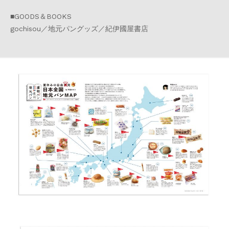
■GOODS＆BOOKS
gochisou／地元パングッズ／紀伊國屋書店