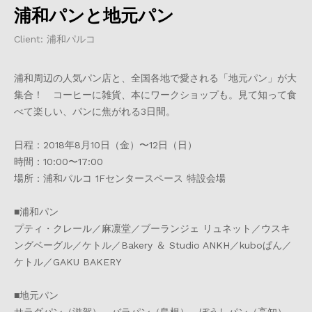
浦和パンと地元パン
Client: 浦和パルコ
浦和周辺の人気パン店と、全国各地で愛される「地元パン」が大
集合！ コーヒーに雑貨、本にワークショップも。見て知って食
べて楽しい、パンに焦がれる3日間。
日程：2018年8月10日（金）〜12日（日）
時間：10:00〜17:00
場所：浦和パルコ 1Fセンタースペース 特設会場
■浦和パン
プティ・クレール／麻凛堂／ブーランジェ リュネット／ウスキ
ングベーグル／ケトル／Bakery ＆ Studio ANKH／kuboぱん／
ケトル／GAKU BAKERY
■地元パン
サラダパン（滋賀）、バラパン（島根）、ぼうしパン（高知）、