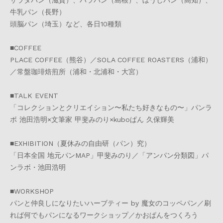
牛乳パン（長野）
頭脳パン（埼玉）など、各日10種類
■COFFEE
PLACE COFFEE（熊谷）／SOLA COFFEE ROASTERS（浦和）
／常盤珈琲焙煎所（浦和・北浦和・大宮）
■TALK EVENT
「コレクションとクリエイション〜私たち好きなもの〜」パンラ
ボ 池田浩明×文筆家 甲斐みのり×kuboぱん 久保輝美
■EXHIBITION（夏休みの自由研（パン）究）
「日本全国 地元パンMAP」甲斐みのり／「アンパン分類図」パ
ンラボ・池田浩明
■WORKSHOP
パンと仲良しになりたいハーブティー by 魔女のコッペパン／刷
れば何でもパンになるワークショップ／かおぱんをつくろう